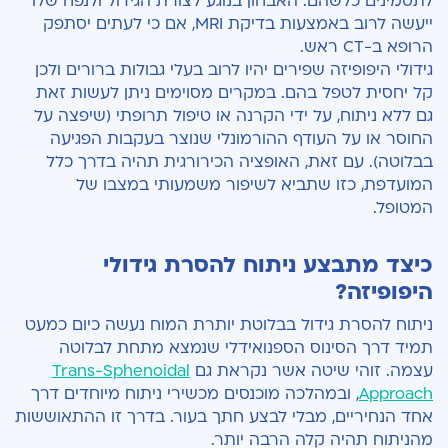
לתסמינים כלשהם. האבחון בנוגע לצורת הגידול ולנפח שלו
ייעשה לרוב באמצעות בדיקת
MRI
, אם כי לעתים יסתפק
הרופא ב-
CT
ראש.
גידולי היפופיזה שפירים יהיו לרוב בעלי גבולות ברורים ולכן
קל יחסית לטפל בהם. במקרים מסוימים ניתן לעשות זאת
גם ללא ניתוח, על ידי הקרנה או טיפול תרופתי (שיפצה על
החוסר או על העודף ההורמונלי שנוצר בעקבות הפגיעה
בבלוטה). עם זאת, האופציה הכירורגית תהיה בדרך כלל
המועדפת, כזו שתביא לשיפור משמעותי במצבו של
המטופל.
כיצד מתבצע ניתוח להסרת גידולי
היפופיזה?
ניתוח להסרת גידול בבלוטת יותרת המוח נעשה כיום כמעט
תמיד דרך הסינוס הספנואידלי שנמצא מתחת לבלוטה
עצמה. זוהי שיטה אשר נקראת גם
Trans-Sphenoidal
Approach
, ובמהלכה מוכנסים מכשירי ניתוח מיוחדים דרך
אחד הנחיריים, מבלי לבצע חתך בעור. בדרך זו ההתאוששות
מהניתוח תהיה קלה הרבה יותר.