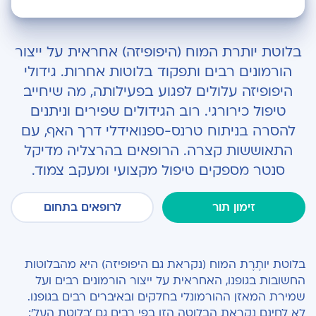
התפתחות גידולי היפופיזה וההשלכה על תפקוד הגוף
בלוטת יותרת המוח (היפופיזה) אחראית על ייצור
מאפייניהם של גידולי היפופיזה
הורמונים רבים ותפקוד בלוטות אחרות. גידולי
היפופיזה עלולים לפגוע בפעילותה, מה שיחייב
כיצד מתבצע ניתוח להסרת גידולי היפופיזה?
טיפול כירורגי. רוב הגידולים שפירים וניתנים
להסרה בניתוח טרנס-ספנואידלי דרך האף, עם
התאוששות קצרה. הרופאים בהרצליה מדיקל
סנטר מספקים טיפול מקצועי ומעקב צמוד.
זימון תור
לרופאים בתחום
בלוטת יותֶרֶת המוח (נקראת גם היפופיזה) היא מהבלוטות
החשובות בגופנו, האחראית על ייצור הורמונים רבים ועל
שמירת המאזן ההורמונלי בחלקים ובאיברים רבים בגופנו.
לא לחינם נקראת הבלוטה הזו בפי רבים גם 'בלוטת העל':