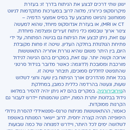
ישנן שתי דרכים לבצע את הניתוח בדרך זו: בעזרת
מיקרוסקופ כירורגי, מלווה לרוב במערכות מתקדמות לניווט
ממוחשב (הניווט מתבצע על בסיס אמצעי הדמיה –
CT
או
MRI
), או בעזרת אנדוסקופ מיוחד, שהוא למעשה
צינור ארוך שבסופו כלי ניתוח זעירים ומצלמה מיוחדת.
עם זאת, ניתן לבצע את הניתוח גם בגישה הפתוחה, על ידי
פתיחת הגולגולת בחלקה העליון. שיטה זו פחות מקובלת
היום, בין היתר משום שהיא גוררת אחריה התאוששות
ארוכה וקשה יותר. עם זאת, במקרים בהם הגישה לגידול
מורכבת ומסובכת (לדוגמה: כאשר מדובר בגידול סרטני
שהתפשט לחללים סמוכים), תיבחר שיטה זו.
בכל אחת מהדרכים אורך הניתוח בין שעה וחצי לשלוש
שעות, ונעשה בהרדמה כללית כמובן, במחלקת
ה
נוירוכירורגיה
. במקרים בהם לא ניתן יהיה להסיר במלואו
גידול בבלוטת יותרת המוח, ייתכן שהמנותח יידרש לעבור גם
הקרנות ממוקדות.
כאמור, ההתאוששות מניתוח טרנס-ספנואידלי להסרת גידולי
היפופיזה תהיה קצרה יחסית. לרוב יישאר המנותח באשפוז
לשלושה ימים לכל היותר, ויידרש למנוחה של כמה שבועות