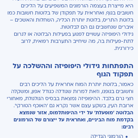
היא מייצרת בעצמה הורמונים המשפיעים על הליכים
חשובים בגוף, ואחראית על תפקודן של בלוטות חשובות כמו
בלוטת התריס, בלוטת יותרת הכליה, השחלות והאשכים –
איברים שנחשבים גם הם לבלוטות.
גידולי היפופיזה עשויים לפגוע בפעילות הבלוטה או לגרום
לתת-פעילות בה, מה שיחייב התערבות רפואית, לרוב
כירורגית.
התפתחות גידולי היפופיזה וההשלכה על
תפקוד הגוף
כאמור, בלוטת יותרת המוח אחראית על הליכים רבים
וחשובים בגופנו, וזאת למרות שגודלה כגודל אפון, ומשקלה
חצי גרם בלבד. ההיפופיזה נמצאת בבסיס הגולגולת, מאחורי
ארובת העין, בשקע עצם אשר נקרא גם 'האוכף הטורקי'.
הבלוטה 'מופעלת' על ידי ההיפותלמוס, אזור שנמצא
בקדמת מוח הביניים, ואחראית על ייצורם של הורמונים
רבים:
הורמוני הגדילה