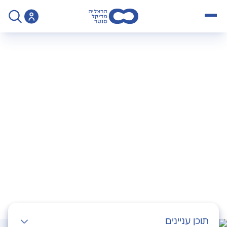
open menu
>
Operation
>
הוצאת פלטה \ בורג \ מסמר
הוצאת פלטה \ בורג \
מסמר
תוכן עניינים