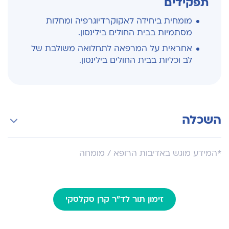
תפקידים
מומחית ביחידה לאקוקרדיוגרפיה ומחלות
מסתמיות בבית החולים בילינסון.
אחראית על המרפאה לתחלואה משולבת של
לב וכליות בבית החולים בילינסון.
השכלה
בוגרת הפקולטה לרפואה על שם סאקלר
*המידע מוגש באדיבות הרופא / מומחה
באוניברסיטת תל אביב.
התמחות במחלקת פנימית ה בבית החולים בילינסון,
ובסיומה עבודה כרופאה בכירה במחלקה.
זימון תור לד"ר קרן סקלסקי
התמחות על במערך הקרדיולוגי בבית החולים.