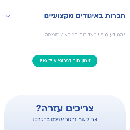
מחלקה לאונקולוגיה קרינתית MEMORIAL SLOAN
חברות באיגודים מקצועיים
KETERING CANCER CENTER ניו יורק.
ASTRO האיגוד הישראלי לאונקולוגיה
*המידע מוגש באדיבות הרופא / מומחה
זימון תור לפרופ' אייל פניג
צריכים עזרה?
צרו קשר ונחזור אליכם בהקדם!