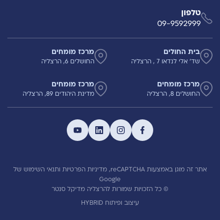
טלפון
09-9592999
בית החולים
מרכז מומחים
שד' אלי לנדאו 7 , הרצליה
החושלים 6, הרצליה
מרכז מומחים
מרכז מומחים
החושלים 8, הרצליה
מדינת היהודים 89, הרצליה
אתר זה מוגן באמצעות reCAPTCHA,
מדיניות הפרטיות
ותנאי השימוש
של
Google
© כל הזכויות שמורות להרצליה מדיקל סנטר
עיצוב ופיתוח HYBRID