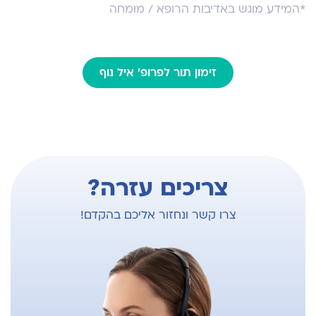
למאמרים באתר PubMed
*המידע מוגש באדיבות הרופא / מומחה
זימון תור לפרופ' איל נוף
צריכים עזרה?
צרו קשר ונחזור אליכם בהקדם!