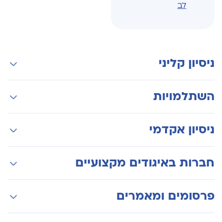
לב
ניסיון קליני
קרדיולוגה בבית חולים שיבא
השתלמויות
התמחות מלאה באלקטרופיזיולוגיה קלינית ב-
Brigham and Womens בבוסטון
השתלמות בהפרעות קצב ומוות פתאומי תורשתי ב-
ניסיון אקדמי
Masonic Medical Research Laboratory בארה"ב
מרצה בכיר בחוג לקרדילוגיה אוניברסיטת תל אביב
חברות באיגודים מקצועיים
האיגוד הישראלי לקרדיולוגיה
פרסומים ומאמרים
האיגוד האירופאי להפרעות קצב (EHRA)