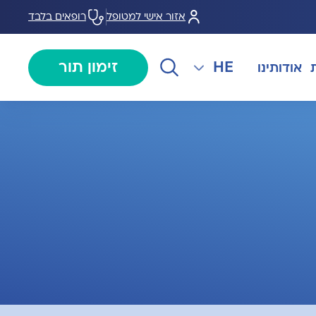
אזור אישי למטופל
רופאים בלבד
HE
זימון תור
אודותינו
EN
צנתורים
מרכז המוז MOHS
The International Department
RU
ל במחלות
צרו קשר
קרדיולוגיה
מרפאת טרום ניתוח
AR
ולוגיה)
מכון EMG
רפואת כאב
 בערמונית
רדיולוגיה
בנק הזרע ותרומת ביצית B-
גיה רובוטית
MOM