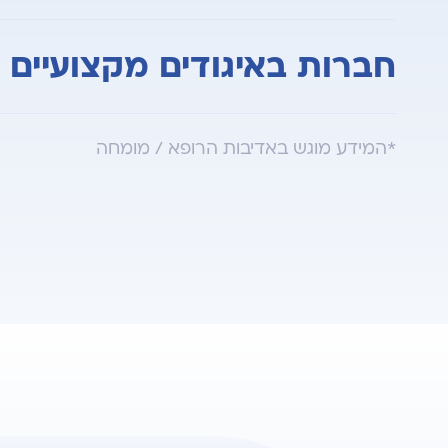
בוגר בית הספר לרפואה EGE UNIVERSITY
חברות באיגודים מקצועיים
התמחות בבית חולים בילינסון
איגוד הרדיולוגים בישראל
*המידע מוגש באדיבות הרופא / מומחה
החברה הישראלית לאולטראסאונד