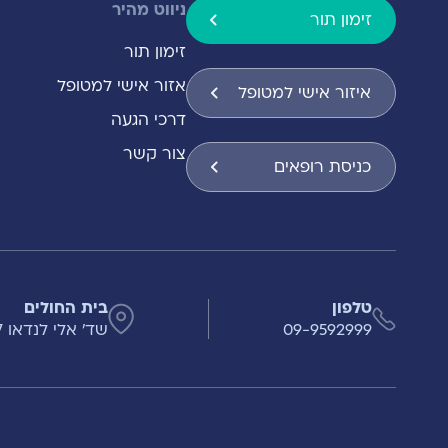
ניווט מהיר
זימון תור
זימון תור
אזור אישי למטופל
איזור אישי למטופל
דרכי הגעה
צור קשר
כניסת רופאים
טלפון
בית החולים
09-9592999
שד' אלי לנדאו 7 , הרצליה