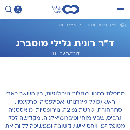
open menu
>
רופאים ומומחים
>
ד"ר רונית גלילי מוסברג
ד"ר רונית גלילי מוסברג
דובר/ת עב
|
EN
מומחית לנוירולוגיה
מטפלת במגוון מחלות נוירולוגיות, בין השאר כאבי
ראש (כולל
מיגרנות
), אפילפסיה, פרקינסון,
סחרחורת, טרשת נפוצה, נוירופטיות, מיאסטניה
גרביס, שבץ מוחי ופיברומיאלגיה. מקדישה לכל
מטופל זמן ויחס אישי, קשובה וממשיכה ללוות את