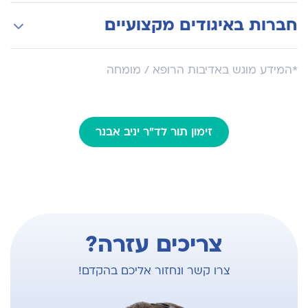
צוואר בילדים, אוניברסיטת קורנל, ניו-יורק
התמחות-על (פלושיפ) ברפואת אא"ג וניתוחי ראש
חברות באיגודים מקצועיים
צוואר בילדים, אוניברסיטת קורנל, ניו-יורק
יו"ר החברה לאא"ג ילדים בישראל
*המידע מוגש באדיבות הרופא / מומחה
נציג ישראל בחברה לאא"ג ילדים באירופה
זימון תור לד"ר יניב אבנר
צריכים עזרה?
צרו קשר ונחזור אליכם בהקדם!