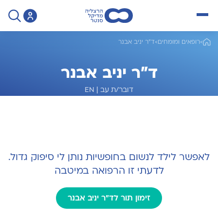
open menu
>
רופאים ומומחים
>
ד"ר יניב אבנר
ד"ר יניב אבנר
דובר/ת עב
|
EN
מומחה לאף אוזן גרון
לאפשר לילד לנשום בחופשיות נותן לי סיפוק גדול.
לדעתי זו הרפואה במיטבה
זימון תור לד"ר יניב אבנר