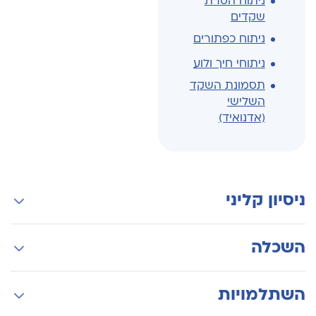
ניתוח הסרת
שקדים
ניתוח כפתורים
ניתוחי חיך ולוע
תסמונת השקד
השלישי
(אדנואיד)
ניסיון קליני
ניתוחי שקדים ושקד שלישי בטכניקות מתקדמות
השכלה
והבטוחות ביותר, ניתוחי כפתורים
מוביל בארץ בניתוחי חיך שסוע וניתוחים לתיקון אי
התמחות אא"ג וניתוחי ראש צוואר בבי"ח מאיר
השתלמויות
ספיקת חיך, כגון ניתוח מתלה לועי.
התמחות-על (פלושיפ) ברפואת אא"ג וניתוחי ראש