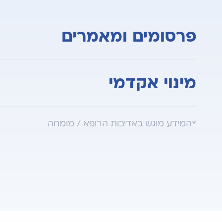
האיגוד הנוירוכירורגי הישראלי
פרסומים ומאמרים
שותף לכ 60 פרסומים בעיתוני רפואה מובילים בתחום גידולי מוח ממאירים ושפירים, גידולי מוח בהריון, הידרוצפלוס, דימומים מוחיים.
מינוי אקדמי
שותף למחקרים בין מחלקתיים לרבות שיתופי פעו
מרצה בכיר בחוג לנוירולוגיה ונוירוכירורגיה, הפ
*המידע מוגש באדיבות הרופא / מומחה