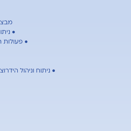
מבצע 
• ניתו
• פעולות ת
• ניתוח וניהול הידרוצפלוס במבו