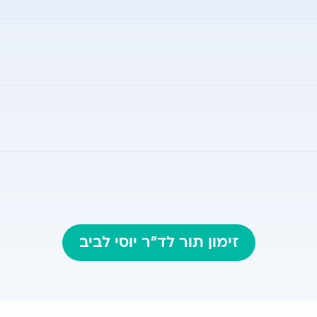
לה עם מעבדות מחקר באוניברסיטת תל אביב ומכון וייצמן 
קולטה לרפואה, אוניברסיטת תל אביב
זימון תור לד"ר יוסי לביב