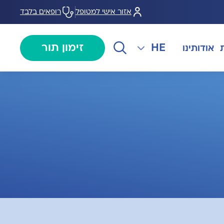
אזור אישי למטופל
רופאים בלבד
HE
זימון תור
אודותינו
EN
צנתורים
מרכז המוז MOHS
The International Department
RU
ל במחלות
צרו קשר
קרדיולוגיה
מרפאת טרום ניתוח
AR
ולוגיה)
מכון EMG
רפואת כאב
 בערמונית
רדיולוגיה
בנק הזרע ותרומת ביצית B-
גיה רובוטית
MOM