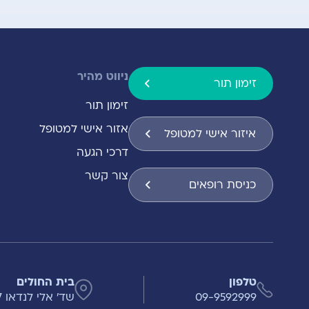
ניווט מהיר
זימון תור
זימון תור
אזור אישי למטופל
איזור אישי למטופל
דרכי הגעה
צור קשר
כניסת רופאים
טלפון
בית החולים
09-9592999
שד' אלי לנדאו 7 , הרצליה