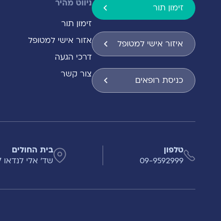
ניווט מהיר
זימון תור
זימון תור
אזור אישי למטופל
איזור אישי למטופל
דרכי הגעה
צור קשר
כניסת רופאים
טלפון
בית החולים
09-9592999
שד' אלי לנדאו 7 , הרצליה