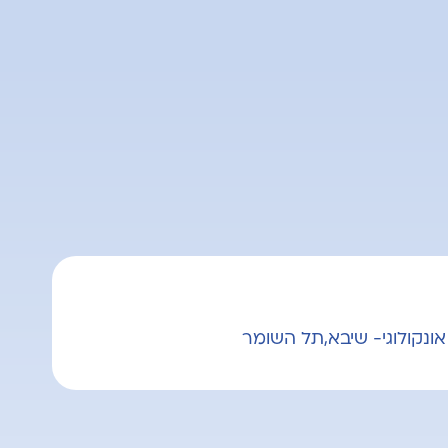
ונקולוגי- שיבא,תל השומר