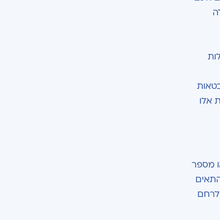
ה
לות
בטאות
 אלו
ו מספר
התאים
 לרחם