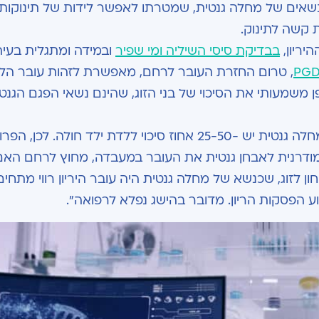
ת נשאים של מחלה גנטית, שמטרתו לאפשר לידות של תינוקות
ת קשה לתינוק
.
יריון,
בבדיקת סיסי השיליה ומי שפיר
ובמידה ומתגלית בעיה
, טרום החזרת העובר לרחם, מאפשרת לזהות עובר הל
ן משמעותי את הסיכוי של בני הזוג, שהינם נשאי הפגם הגנטי
"חשוב לזכור", מוסיף ד"ר באום, "שלבני זוג נשאים למחלה גנטית יש -25-50 אחוז סיכוי ללדת ילד חולה
ודרנית לאבחן גנטית את העובר במעבדה, מחוץ לרחם האם,
ן לזוג, שכנשא של מחלה גנטית היה עובר היריון רווי מתחים
 הפסקות הריון. מדובר בהישג נפלא לרפואה".