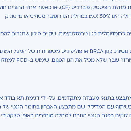
CF
). או כאשר אחד ההורים חול
במחלה אוטוזומלית דומיננטית, ואז הסיכון ללידת ילד חולה הינו 50% (כמו במחלת הנוירופיברומטוזיס או מיוטוניק
ה כרומוזומלית כגון טרנסלוקציות, שקיים סיכון שתגרום להפ
טיות, כגון
BRCA
או פוליפווזיס משפחתית של המעי, המת
PGD
למחלות
מתבצע בתנאי מעבדה מתקדמים, על-ידי דגימת תא בודד א
 בשיתוף עם המדיקל, שם מתבצע האבחון בחומר הגנטי של 
ם לוקים בפגם הגנטי הגורם למחלה מוחזרים באופן סלקטיבי