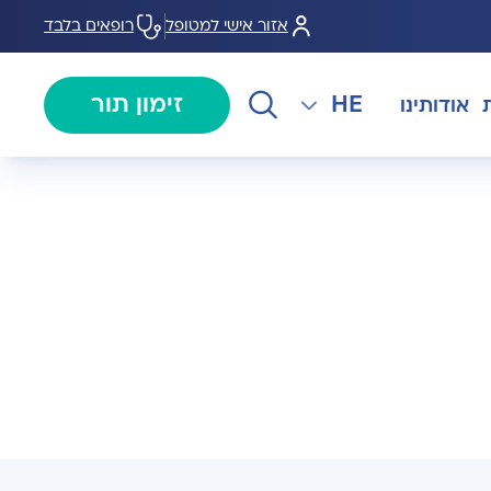
אזור אישי למטופל
רופאים בלבד
HE
זימון תור
אודותינו
EN
צנתורים
מרכז המוז MOHS
The International Department
RU
ל במחלות
צרו קשר
קרדיולוגיה
מרפאת טרום ניתוח
AR
ולוגיה)
מכון EMG
רפואת כאב
 בערמונית
רדיולוגיה
בנק הזרע ותרומת ביצית B-
גיה רובוטית
MOM