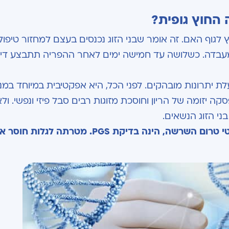
החוץ גופית?
לגוף האם. זה אומר שבני הזוג נכנסים בעצם למחזור טיפול
אי מעבדה. כשלושה עד חמישה ימים לאחר ההפריה תתבצע די
 יתרונות מובהקים. לפני הכל, היא אפקטיבית במיוחד במנ
קה יזומה של הריון וחוסכת מזוגות רבים סבל פיזי ונפשי. ול
ני הזוג הנשאים.
י טרום השרשה, הינה בדיקת
PGS
. מטרתה לגלות חוסר איז