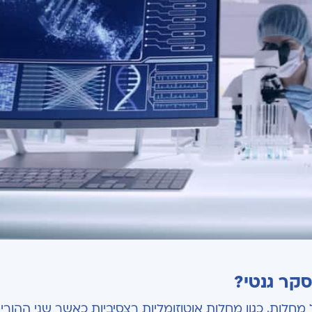
סקר גנטי?
ל מחלות, כגון מחלות אוטוזומליות רצסיביות כאשר שני ההורי