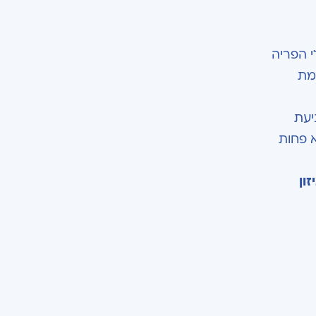
י הפריה
מת
יעת
א פחות
ון