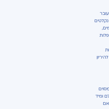
עובר
נקלטים
ים,
הפלות
ת
יריון
ר טיפול מסוים
ם ומיד
אם