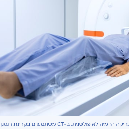
בדיקת CT הנקראת גם טומוגרפיה ממוחשבת, היא בדיקה הדמיה לא פולשנית. ב-CT משתמשים בקרינ