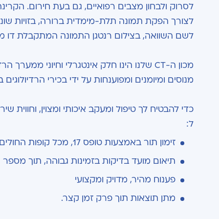
לסרוק ולבחון מצבים רפואיים, גם בעת חירום. הקר
לצורך הפקת תמונה תלת-מימדית ברורה, בזויות שונות
לשם השוואה, בצילום רנטגן התמונה המתקבלת דו מימדית בלבד, על כן סריק
מכון ה-CT שלנו הינו חלק אינטגרלי וחיוני ממע
מנוסים ומיומנים ומפוענחות על ידי בכירי הרדיולוגים 
ל:
זימון תור באמצעות טופס 17, מכל קופות החולים או באמצעות ביטוח פרטי
תיאום מועד בדיקות בזמינות גבוהה, תוך מספר י
פענוח מהיר, מדויק ומקצועי
מתן תוצאות תוך פרק זמן קצר.