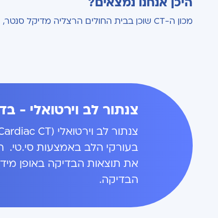
היכן אנחנו נמצאים?
מכון ה-CT שוכן בבית החולים הרצליה מדיקל סנטר, שד' אלי לנדאו 7, הרצליה, בניין B, כניסה בצד שמאל, קומה A.
צנתור לב וירטואלי - בד
בעורקי הלב באמצעות סי.טי. הב
את תוצאות הבדיקה באופן מידי
הבדיקה.