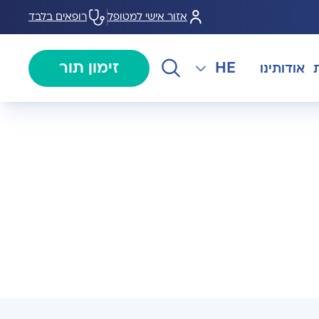
אזור אישי למטופל
רופאים בלבד
HE
זימון תור
אודותינו
EN
צנתורים
מרכז המוז MOHS
The International Department
RU
ל במחלות
צרו קשר
קרדיולוגיה
מרפאת טרום ניתוח
AR
ולוגיה)
מכון EMG
רפואת כאב
 בערמונית
רדיולוגיה
בנק הזרע ותרומת ביצית B-
גיה רובוטית
MOM