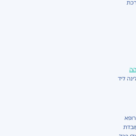
רכת
הה
נה ליד
רופא
ובדת