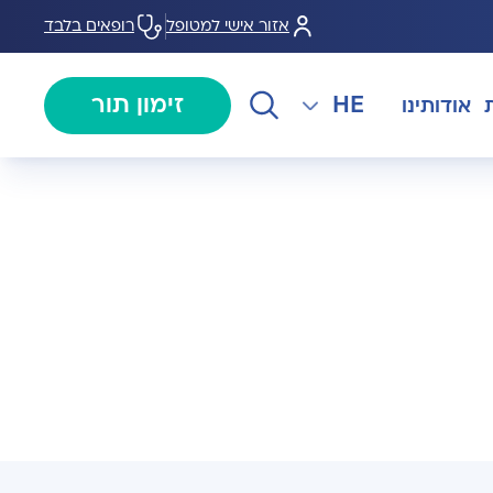
אזור אישי למטופל
רופאים בלבד
HE
זימון תור
אודותינו
EN
צנתורים
מרכז המוז MOHS
The International Department
RU
ל במחלות
צרו קשר
קרדיולוגיה
מרפאת טרום ניתוח
AR
ולוגיה)
מכון EMG
רפואת כאב
 בערמונית
רדיולוגיה
בנק הזרע ותרומת ביצית B-
גיה רובוטית
MOM