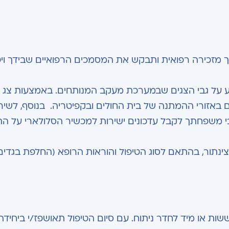
זכירה רפואית ותבקש את המסמכים הרפואיים שבידך ויט
 על גבי הצגים שבמערכת מעקב המנותחים. באמצעות צג זה
באזורי ההמתנה של בית החולים ובקפיטריה. בנוסף, לשיר
 "TELME" המאפשר לקרובי משפחתך לקבל עדכונים ישירות למכשיר הסלולארי ע
ינתור, בהתאם לסוג הטיפול והוראות הרופא (החלפת בגדים, 
ת או מיד לחדר ניתוח. עם סיום הטיפול תאושפז/י ביחידה