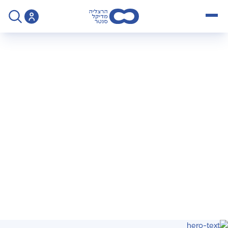
open menu
социальная служба
>
מידע
>
Социальная
служба