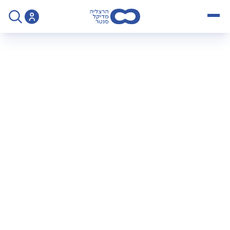
open menu
>
ייעוץ ופענוח הנחיות לקראת בדיקת CT עמוד שדרה גבי
הנחיות לבדיקת CT
עמוד שדרה
מכון הדימות