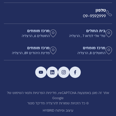
טלפון
09-9592999
בית החולים
מרכז מומחים
שד' אלי לנדאו 7 , הרצליה
החושלים 6, הרצליה
מרכז מומחים
מרכז מומחים
החושלים 8, הרצליה
מדינת היהודים 89, הרצליה
אתר זה מוגן באמצעות reCAPTCHA,
מדיניות הפרטיות
ותנאי השימוש
של
Google
© כל הזכויות שמורות להרצליה מדיקל סנטר
עיצוב ופיתוח HYBRID