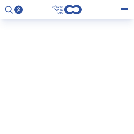
open menu
>
הנחיות לביצוע US אשכים (כולל דופלר אשכים) - ד"ר ממון יעקב
הנחיות לביצוע US
אשכים (כולל דופלר
אשכים)
ד"ר יעקב ממון