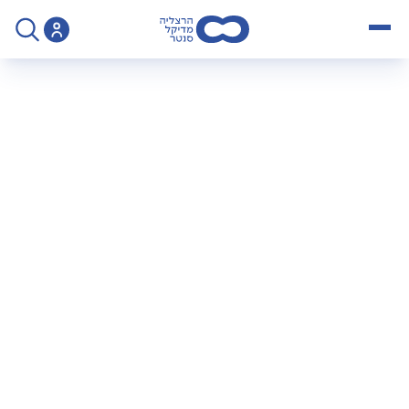
open menu
>
הנחיות לביצוע בדיקת US דופן הבטן / בקע - פרופ' שטראוס
הנחיות לביצוע בדיקת
US דופן הבטן / בקע
פרופ' שטראוס