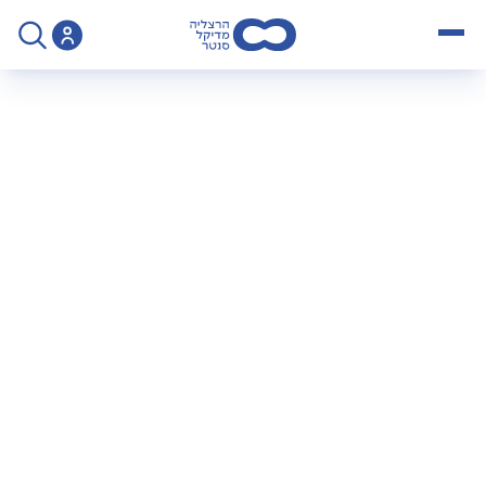
open menu
>
הנחיות לביצוע בדיקת US - אאורטה בטנית - פרופ' שטראוס
הנחיות לביצוע בדיקת
US - אאורטה בטנית
פרופ' שטראוס