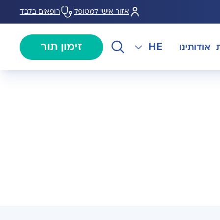
אזור אישי למטופל
רופאים בלבד
HE
זימון תור
אודותינו
EN
צנתורים
מרכז המוז MOHS
The International Department
RU
ל במחלות
צרו קשר
קרדיולוגיה
מרפאת טרום ניתוח
AR
ולוגיה)
מכון EMG
רפואת כאב
 בערמונית
רדיולוגיה
בנק הזרע ותרומת ביצית B-
גיה רובוטית
MOM