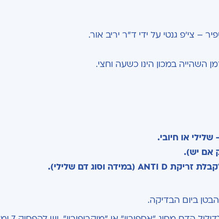
 – צי'פ גנטי על ידי ד"ר יריב אור.
ן השהייה במכון הינו כשעה וחצי.
הבטן ביום הבדיקה.
ם מסוג "אספירין" או "מיקרופירין", יש להפסיק 7 ימים לפני הבדיקה.