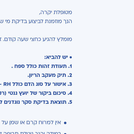
מטופלת יקרה,
הנך מוזמנת לביצוע בדיקת מי שפיר
מומלץ להגיע כחצי שעה קודם. זמ
• יש להביא:
1. תעודת זהות כולל ספח .
2. תיק מעקב הריון.
3. אישור על סוג הדם כולל RH – שלילי או חיובי.
4. סיכום ביקור של יועץ גנטי (רק אם יש).
5. תוצאת בדיקת סקר נוגדנים לקבלת זריקת ANTI D (במידה וסוג דם שלילי).
אין למרוח קרם או שמן על 
במידה והנך נוטלת תרופה לדילול הד