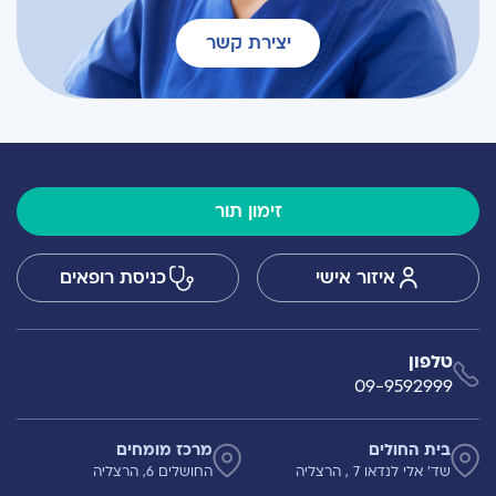
יצירת קשר
זימון תור
איזור אישי
כניסת רופאים
טלפון
09-9592999
בית החולים
מרכז מומחים
שד' אלי לנדאו 7 , הרצליה
החושלים 6, הרצליה