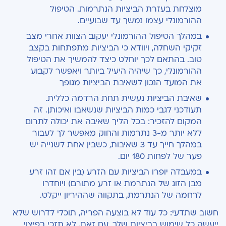
מוצלחת בעזרת הביציות הנתרמות. הטיפול
ההורמונלי עצמו נמשך עד שבועיים.
במהלך הטיפול ההורמונלי יעקוב הצוות אחרי מצב
זקיקי השחלה, ויוודא כי הביציות מתפתחות בקצב
טוב. בהתאם לכך יוחלט כיצד להמשיך את הטיפול
ההורמונלי, כך שיהיה היעיל ביותר ויאפשר לקבוע
את המועד הנכון לשאיבת הביציות מגופך
שאיבת הביציות נעשית תחת הרדמה כללית.
תעודכני לגבי כמות הביציות שנשאבו ואיכותן. זה
המקום להזכיר: בכל הליך שאיבה את יכולה לתרום
ללא יותר מ-3 נתרמות והחוק מאפשר לך לעבור
במהלך חייך עד 3 שאיבות, כשבין אחת לשנייה יש
פער של לפחות 180 יום.
במעבדה יופרו הביציות עם הזרע (בין אם זהו זרע
מבן הזוג של הנתרמת או זרע מתורם) ויוחדרו
לרחמה של הנתרמת, בתקווה שההיריון ייקלט.
חשוב שתדעי: כל עוד לא בוצעה הפריה, תוכלי לדרוש שלא
ייעשה כל שימוש בביציות שלך. עם זאת, לא תזכי בפיצוי