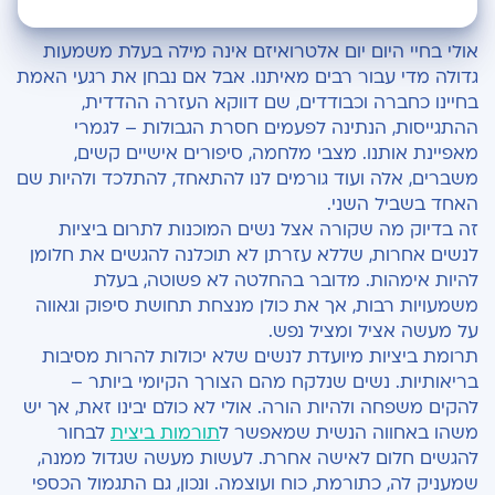
הקריטריונים לתרומת ביציות
אולי בחיי היום יום אלטרואיזם אינה מילה בעלת משמעות
גדולה מדי עבור רבים מאיתנו. אבל אם נבחן את רגעי האמת
תהליך תרומת ביצית
בחיינו כחברה וכבודדים, שם דווקא העזרה ההדדית,
ההתגייסות, הנתינה לפעמים חסרת הגבולות – לגמרי
התגמול הכספי
מאפיינת אותנו. מצבי מלחמה, סיפורים אישיים קשים,
משברים, אלה ועוד גורמים לנו להתאחד, להתלכד ולהיות שם
האחד בשביל השני.
זה בדיוק מה שקורה אצל נשים המוכנות לתרום ביציות
לנשים אחרות, שללא עזרתן לא תוכלנה להגשים את חלומן
להיות אימהות. מדובר בהחלטה לא פשוטה, בעלת
משמעויות רבות, אך את כולן מנצחת תחושת סיפוק וגאווה
על מעשה אציל ומציל נפש.
תרומת ביציות מיועדת לנשים שלא יכולות להרות מסיבות
בריאותיות. נשים שנלקח מהם הצורך הקיומי ביותר –
להקים משפחה ולהיות הורה. אולי לא כולם יבינו זאת, אך יש
משהו באחווה הנשית שמאפשר ל
תורמות ביצית
לבחור
להגשים חלום לאישה אחרת. לעשות מעשה שגדול ממנה,
שמעניק לה, כתורמת, כוח ועוצמה. ונכון, גם התגמול הכספי