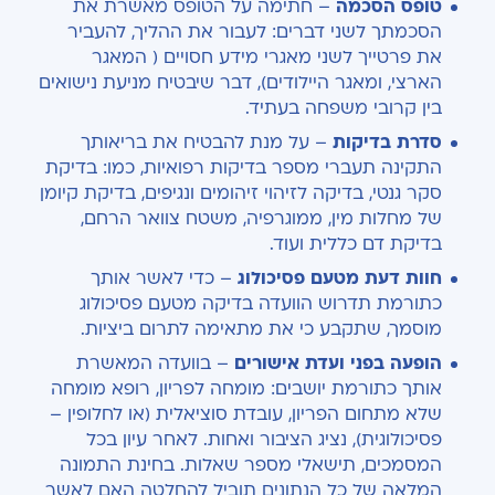
טופס הסכמה
– חתימה על הטופס מאשרת את
הסכמתך לשני דברים: לעבור את ההליך, להעביר
את פרטייך לשני מאגרי מידע חסויים ( המאגר
הארצי, ומאגר היילודים), דבר שיבטיח מניעת נישואים
בין קרובי משפחה בעתיד.
סדרת בדיקות
– על מנת להבטיח את בריאותך
התקינה תעברי מספר בדיקות רפואיות, כמו: בדיקת
סקר גנטי, בדיקה לזיהוי זיהומים ונגיפים, בדיקת קיומן
של מחלות מין, ממוגרפיה, משטח צוואר הרחם,
בדיקת דם כללית ועוד.
חוות דעת מטעם פסיכולוג
– כדי לאשר אותך
כתורמת תדרוש הוועדה בדיקה מטעם פסיכולוג
מוסמך, שתקבע כי את מתאימה לתרום ביציות.
הופעה בפני ועדת אישורים
– בוועדה המאשרת
אותך כתורמת יושבים: מומחה לפריון, רופא מומחה
שלא מתחום הפריון, עובדת סוציאלית (או לחלופין –
פסיכולוגית), נציג הציבור ואחות. לאחר עיון בכל
המסמכים, תישאלי מספר שאלות. בחינת התמונה
המלאה של כל הנתונים תוביל להחלטה האם לאשר