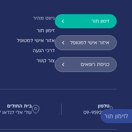
ניווט מהיר
זימון תור
זימון תור
אזור אישי למטופל
איזור אישי למטופל
דרכי הגעה
צור קשר
כניסת רופאים
טלפון
בית החולים
09-9592999
שד' אלי לנדאו 7 , הרצליה
לזימון תור