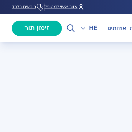
אזור אישי למטופל
רופאים בלבד
HE
זימון תור
אודותינו
EN
צנתורים
מרכז המוז MOHS
The International Department
RU
ל במחלות
צרו קשר
קרדיולוגיה
מרפאת טרום ניתוח
AR
ולוגיה)
מכון EMG
רפואת כאב
 בערמונית
רדיולוגיה
בנק הזרע ותרומת ביצית B-
גיה רובוטית
MOM