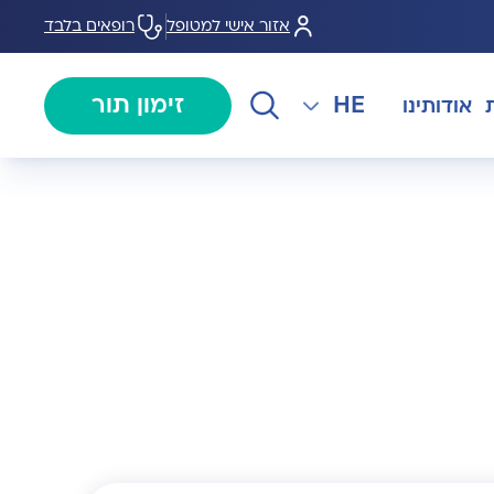
אזור אישי למטופל
רופאים בלבד
HE
זימון תור
אודותינו
EN
צנתורים
מרכז המוז MOHS
The International Department
RU
ל במחלות
צרו קשר
קרדיולוגיה
מרפאת טרום ניתוח
AR
ולוגיה)
מכון EMG
רפואת כאב
 בערמונית
רדיולוגיה
בנק הזרע ותרומת ביצית B-
גיה רובוטית
MOM