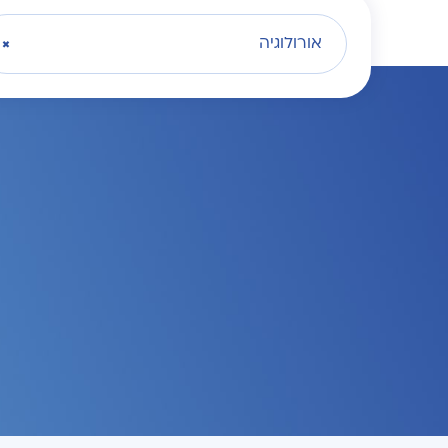
אורולוגיה
×
היפוספדיה
השתלת אשך תותב
כירורגיה רובוטית