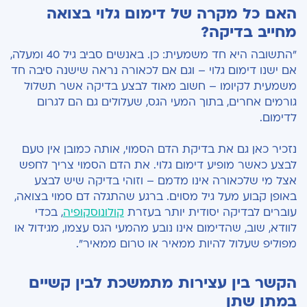
האם כל מקרה של דימום גלוי בצואה
מחייב בדיקה?
"התשובה היא חד משמעית: כן. באנשים סביב גיל 40 ומעלה,
אם ישנו דימום גלוי – וגם אם לכאורה נראה שישנה סיבה חד
משמעית לקיומו – חשוב מאוד לבצע בדיקה אשר תשלול
גורמים אחרים, בתוך המעי הגס, שעלולים גם הם לגרום
לדימום.
נזכיר כאן גם את בדיקת הדם הסמוי, אותה כמובן אין טעם
לבצע כאשר מופיע דימום גלוי. את הדם הסמוי צריך לחפש
אצל מי שלכאורה אינו מדמם – וזוהי בדיקה שיש לבצע
באופן קבוע מעל גיל מסוים. ברגע שהתגלה דם סמוי בצואה,
עוברים לבדיקה יסודית יותר בעזרת
קולונוסקופיה
, בכדי
לוודא, שוב, שהדימום אינו נובע מהמעי הגס עצמו, מגידול או
מפוליפ שעלול להיות ממאיר או טרום ממאיר".
הקשר בין עצירות מתמשכת לבין קשיים
במתן שתן