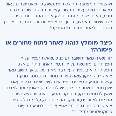
שהצואה המצטברת הולכת ומתקשה, כך שאנו יוצרים באופן
מלאכותי מצב עצירות רצוני. עצירות כזו, כפי שכבר למדנו,
תפגע באותו אזור מנותח ותפצע אותו. התרוקנות סדירה,
לצד שימוש באמצעי ריכוך מתאימים ותזונה נכונה, הם אם כן
הכרחיים לאחר ניתוח בפי הטבעת".
כיצד מומלץ לנהוג לאחר ניתוח טחורים או
פיסורה?
"זו שאלה מאוד חשובה גם כן, שנשאלת תמיד על ידי
המנותחים ומודגשת על ידי תמיד לאחר ניתוחים אלו.
המפתח הוא בשמירה על דבר מאוד פשוט, אך חשוב מאוד:
צואה רכה וריקון צואה בצורה מסודרת. כלומר מניעת
עצירות ומניעת מצבים שמביאים לשלשולים תדירים (אם
ישנן מחלות שגורמות לכך, יש לטפל בהן באופן יזום). לאדם
שאין לו מחלת רקע בתפקוד המעי, האחריות היא לשנות
הרגלים לא נכונים, ובעיקר הרגלי תזונה, על מנת להבטיח
צואה רכה ומסודרת. זהו אמצעי בדוק למניעת בעיות
פרוקטולוגיות עתידיות".