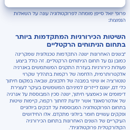
השיטות הכירורגיות המתקדמות ביותר בתחום
פרופ' יואל סייפן מומחה לפרוקטולוגיה עונה על השאלות
הניתוחים הרקטליים
הנפוצות:
סוגי ניתוחים המתבצעים בבית החולים
השיטות הכירורגיות המתקדמות ביותר
סוגי הטחורים בפי הטבעת
בתחום הניתוחים הרקטליים
"בשנים האחרונות ישנה התקדמות טכנולוגית שמקרינה
ההחלטה על ניתוח או טיפול שמרני
כמובן גם על תחום הניתוחים הרקטליים. זה כולל ביצוע
פעולות כירורגיות בעזרת התקנים המשתמשים באנרגיה
פיסורה
אלקטרותרמית, הלחמה של רקמות בתהליך שקרוי
הסיכון בניתוח פיסורה חוזר
טנטורציה או שינוי במבנה של חלבונים, שבאה במקום חיתוך
כלי דם, ישנם לייזרים למיניהם המשמשים בעיקר לעצירת
ניתוח להסרת פוליפים בפי הטבעת
דימומים או כאמצעי חיתוך, ישנה סכין המבוססת על אנרגיה
של אולטרסאונד אשר יודעת לחתוך רקמה, קיימות שיטות
טיפול ניתוחי בקונדילומה לעומת טיפולים שמרניים
בתחום הפרוקטולוגיה המבוססות על דבקים ביולוגיים
ופקקים עשויים חומר ביולוגי מתקדם. אלו החידושים
האם כל מקרה של דימום גלוי בצואה מחייב בדיקה?
העיקריים של השנים האחרונות בתחום הכירורגיה
הקולורקטלית פרוקטולוגית".
הקשר בין עצירות מתמשכת לבין קשיים במתן שתן