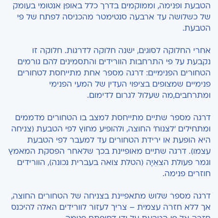
הטבעת ופנימה, וממוקמים בדרך כלל באופן אנטומי בעומק
של כשלושה עד ארבעה סנטימטר מהכניסה לפתח של פי
הטבעת.
אחרי החלוקה לסוגים, ישנה חלוקה לדרגות. חלוקה זו
נקבעת על פי התרחבות הוורידים והתסמינים להם גורמים
הטחורים הפנימיים: דרגה מספר אחת מתייחסת לטחורים
פנימיים שמצופים בציפוי העדין של המעי הפנימי
ומתרחבים,מה שעלול לגרום לדימום.
דרגה מספר שתיים מתייחסת למצב בו הטחורים מדממים
ומתחילים 'לצנוח' החוצה, ולהופיע מחוץ לפי הטבעת (צניחה
היא הופעת או ירידת הטחורים עד למעבר לפי הטבעת
עצמו). דרגה שתיים מאופיינת בכך שלאחר הפסקת המאמץ
וגמר פעולת הצאִיָה (הטלת צואה בעברית נכונה), הוורידים
חוזרים פנימה.
דרגה מספר שלוש מתאפיינת בצניחה של הטחורים החוצה,
אך ללא חזרה עצמית – צריך לעזור לוורידים האלה להיכנס