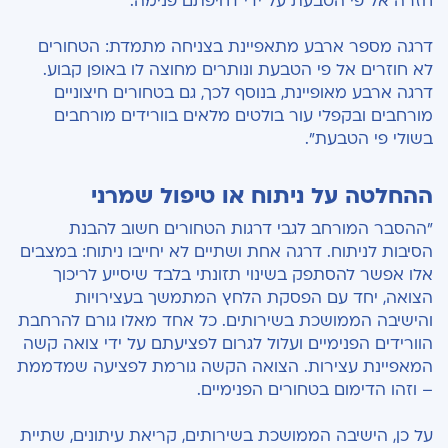
חזרה אל פי הטבעת על ידי דחיפתם פנימה.
דרגה מספר ארבע מתאפיינת בצניחה מתמדת: הטחורים
לא חוזרים אל פי הטבעת ונותרים מחוצה לו באופן קבוע.
דרגה ארבע מאופיינת, בנוסף לכך, גם בטחורים חיצוניים
מורחבים ובקפלי עור בולטים מלאים בוורידים מורחבים
בשולי פי הטבעת".
ההחלטה על ניתוח או טיפול שמרני
"ההסבר המורחב לגבי דרגות הטחורים חשוב להבנת
הסיבות לניתוח. דרגה אחת ושתיים לא יחייבו ניתוח: במצבים
אלו אפשר להסתפק בשינוי תזונתי בלבד שיסייע לריכוך
הצואה, יחד עם הפסקת הלחץ המתמשך בעצירויות
והישיבה הממושכת בשירותים. כל אחד מאלו גורם להרחבת
הוורידים הפנימיים ועלול לגרום לפציעתם על ידי צואה קשה
המאפיינת עצירות. הצואה הקשה גורמת לפציעה שמדממת
– וזהו הדימום בטחורים הפנימיים.
על כן, הישיבה הממושכת בשירותים, קריאת עיתונים, שתיית