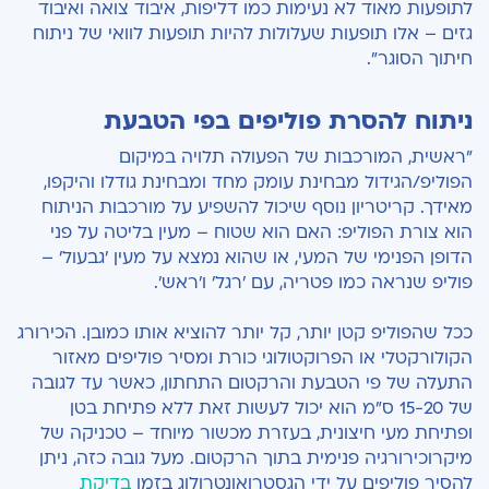
לתופעות מאוד לא נעימות כמו דליפות, איבוד צואה ואיבוד
גזים – אלו תופעות שעלולות להיות תופעות לוואי של ניתוח
חיתוך הסוגר".
ניתוח להסרת פוליפים בפי הטבעת
"ראשית, המורכבות של הפעולה תלויה במיקום
הפוליפ/הגידול מבחינת עומק מחד ומבחינת גודלו והיקפו,
מאידך. קריטריון נוסף שיכול להשפיע על מורכבות הניתוח
הוא צורת הפוליפ: האם הוא שטוח – מעין בליטה על פני
הדופן הפנימי של המעי, או שהוא נמצא על מעין 'גבעול' –
פוליפ שנראה כמו פטריה, עם 'רגל' ו'ראש'.
ככל שהפוליפ קטן יותר, קל יותר להוציא אותו כמובן. הכירורג
הקולורקטלי או הפרוקטולוגי כורת ומסיר פוליפים מאזור
התעלה של פי הטבעת והרקטום התחתון, כאשר עד לגובה
של 15-20 ס"מ הוא יכול לעשות זאת ללא פתיחת בטן
ופתיחת מעי חיצונית, בעזרת מכשור מיוחד – טכניקה של
מיקרוכירורגיה פנימית בתוך הרקטום. מעל גובה כזה, ניתן
להסיר פוליפים על ידי הגסטרואונטרולוג בזמן
בדיקת