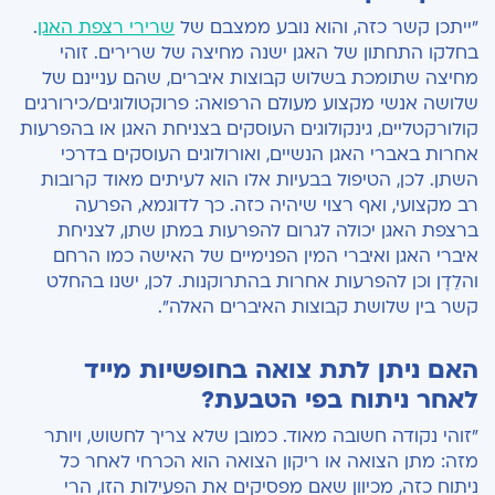
"ייתכן קשר כזה, והוא נובע ממצבם של
שרירי רצפת האגן
.
בחלקו התחתון של האגן ישנה מחיצה של שרירים. זוהי
מחיצה שתומכת בשלוש קבוצות איברים, שהם עניינם של
שלושה אנשי מקצוע מעולם הרפואה: פרוקטולוגים/כירורגים
קולורקטליים, גינקולוגים העוסקים בצניחת האגן או בהפרעות
אחרות באברי האגן הנשיים, ואורולוגים העוסקים בדרכי
השתן. לכן, הטיפול בבעיות אלו הוא לעיתים מאוד קרובות
רב מקצועי, ואף רצוי שיהיה כזה. כך לדוגמא, הפרעה
ברצפת האגן יכולה לגרום להפרעות במתן שתן, לצניחת
איברי האגן ואיברי המין הפנימיים של האישה כמו הרחם
והלֵדָן וכן להפרעות אחרות בהתרוקנות. לכן, ישנו בהחלט
קשר בין שלושת קבוצות האיברים האלה".
האם ניתן לתת צואה בחופשיות מייד
לאחר ניתוח בפי הטבעת?
"זוהי נקודה חשובה מאוד. כמובן שלא צריך לחשוש, ויותר
מזה: מתן הצואה או ריקון הצואה הוא הכרחי לאחר כל
ניתוח כזה, מכיוון שאם מפסיקים את הפעילות הזו, הרי