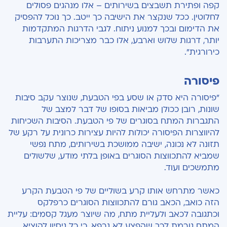
קפה ופתירת תשבצים בשירותים – אלו מנהגים פסולים
לחלוטין. ככל שנקצר את הישיבה כך ייטב. כך נוכל להפסיק
את הדימום ובכך למנוע ניתוח. לגבי הדרגות המתקדמות
יותר, דרגות שלוש וארבע, אלו כבר מצריכות התערבות
כירורגית".
פיסורה
"פיסורה היא סדק או שסע בפי הטבעת, שנוצר עקב סיבות
שונות, רובן ככולן מביאות בסופו של דבר למצב של
התגברות המתח בסוגרים של פי הטבעת. הסיבות השכיחות
להיווצרות הפיסורה יכולות להיות עצירות כרונית על רקע של
תזונה לא נכונה, ישיבה ממושכת בשירותים, מתח נפשי
שמביא להתכווצות הסוגרים באופן בלתי מודע, שלשולים
מתמשכים ועוד.
כאשר מתרחש אותו קרע בשוליים של פי הטבעת הקרע
הזה כואב, הכאב גורם להתכווצות הסוגרים כרפלקס
וכתגובה לכאב ולעליית מתח, מה שיוצר מעגל קסמים: עליית
המתח גורמת לכך שהפצע לא נרפא, כי כל ניסיון להוציא