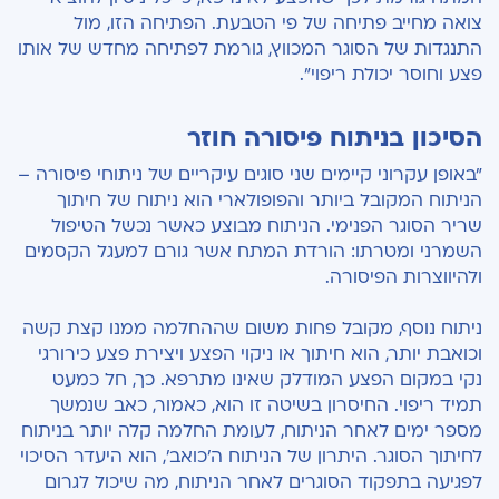
צואה מחייב פתיחה של פי הטבעת. הפתיחה הזו, מול
התנגדות של הסוגר המכווץ, גורמת לפתיחה מחדש של אותו
פצע וחוסר יכולת ריפוי".
הסיכון בניתוח פיסורה חוזר
"באופן עקרוני קיימים שני סוגים עיקריים של ניתוחי פיסורה –
הניתוח המקובל ביותר והפופולארי הוא ניתוח של חיתוך
שריר הסוגר הפנימי. הניתוח מבוצע כאשר נכשל הטיפול
השמרני ומטרתו: הורדת המתח אשר גורם למעגל הקסמים
ולהיווצרות הפיסורה.
ניתוח נוסף, מקובל פחות משום שההחלמה ממנו קצת קשה
וכואבת יותר, הוא חיתוך או ניקוי הפצע ויצירת פצע כירורגי
נקי במקום הפצע המודלק שאינו מתרפא. כך, חל כמעט
תמיד ריפוי. החיסרון בשיטה זו הוא, כאמור, כאב שנמשך
מספר ימים לאחר הניתוח, לעומת החלמה קלה יותר בניתוח
לחיתוך הסוגר. היתרון של הניתוח ה'כואב', הוא היעדר הסיכוי
לפגיעה בתפקוד הסוגרים לאחר הניתוח, מה שיכול לגרום