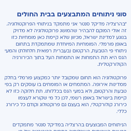
האם ניתן לתת צואה בחופשיות מייד לאחר ניתוח בפי
סוגי ניתוחים המתבצעים בבית החולים
הטבעת?
"בהרצליה מדיקל סנטר אני מתמקד בניתוחי הפרוקטולוגיה.
כיצד מומלץ לנהוג לאחר ניתוח טחורים או פיסורה?
זה אולי המוקם להבהיר שהמושג פרוקטולוגיה לא מדויק
בנוגע למדינת ישראל, מכיוון שלא קיימת כאן מומחיות כזו
צפו בראיון המלא על פרופ' יואל סייפן, מומחה
באופן פורמלי. המומחיות המיוחדת שמתמקדת בתחום
לכירורגיה רקטלית
ניתוחי פי הטבעת, הרקטום (בעברית רפואית חלחולת) והמעי
הגס היא תת התמחות או התמחות העל בתוך הכירורגיה
הקולורקטלית.
פרוקטולוגיה הוא תחום שמקובל יותר כמקצוע פורמלי בחלק
ממדינות אירופה. המתמחים או המומחים בו עוסקים רק בפי
טבעת והרקטום, ולא במעי הגס בכללותו. תת חלוקה כזו לא
קיימת בישראל באופן רשמי, לכן כל מי שקורא לעצמו
כירורג קולורקטלי, הוא בעצם גם פרוקטולוג וקודם כל כירורג
כללי.
הניתוחים המבוצעים בהרצליה במדיקל סנטר מתמקדים