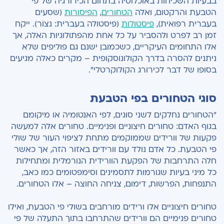
בבעיות השכיחות באוכלוסיה בתחום הכירורגיה של פי
הטבעת והרקטום, ואלה
הטחורים
,
הפיסורות
(שסעים
בעברית רפואית),
פיסטולות
(פיסטולה בעברית: נצוֹר). ייקח
זמן רב לפרט ולהסביר על כל אחת מהפתולוגיות האלה, אך
אלו התחומים העיקריים, כשכמובן ישנם גם פוליפים שלא
ניתנים להסרה בדרך הקולונוסקופית – מקרים כאלה מגיעים
בסופו של דבר לכירורג הקולוקרטלי".
סוגי הטחורים בפי הטבעת
"הטחורים נחלקים לשני סוגים, לפי האנטומיה או מיקומם
בגוף האדם: טחורים חיצוניים ופנימיים. טחורים אלה למעשה
פקעות של וורידים שממוקמים מתחת לציפוי העור של שולי
פי הטבעת. כל אדם נולד עם וורידים באזור הזה, אך כאשר
חלה התרחבות של הפקעת הוורידית הנורמלית ומתחילות
כל מיני בעיות שגורמות לתסמינים וסימפטומים כמו כאב,
התנפחות, הפרשות, דימום, צניחה החוצה – אלו הטחורים.
טחורים חיצוניים אלו ורידים מורחבים בשולי פי הטבעת, ואילו
טחורים פנימיים הם וורידים שהתרחבו בתוך התעלה של פי