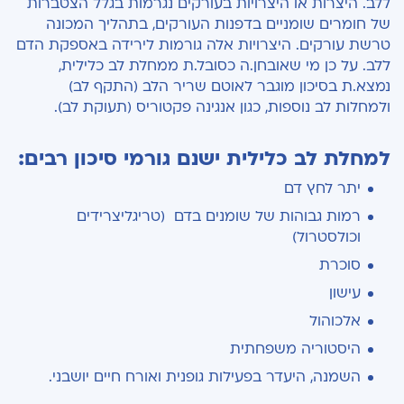
ללב. היצרות או היצרויות בעורקים נגרמות בגלל הצטברות
של חומרים שומניים בדפנות העורקים, בתהליך המכונה
טרשת עורקים. היצרויות אלה גורמות לירידה באספקת הדם
ללב. על כן מי שאובחן.ה כסובל.ת ממחלת לב כלילית,
נמצא.ת בסיכון מוגבר לאוטם שריר הלב (התקף לב)
ולמחלות לב נוספות, כגון אנגינה פקטוריס (תעוקת לב).
למחלת לב כלילית ישנם גורמי סיכון רבים:
יתר לחץ דם
רמות גבוהות של שומנים בדם (טריגליצרידים
וכולסטרול)
סוכרת
עישון
אלכוהול
היסטוריה משפחתית
השמנה, היעדר בפעילות גופנית ואורח חיים יושבני.