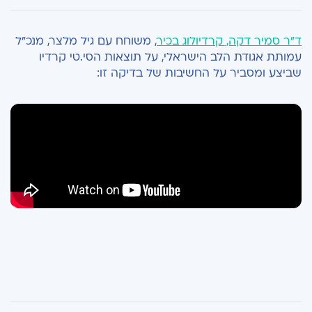
ד"ר סמיר דקה, קרדיולוג בכיר
, משוחח עם גיל מלצר, מנכ"ל
עמותת אגודת הלב הישראלי, על תוצאות הסי.טי קרדיו
שביצע ומסביר על החשיבות של בדיקה זו: