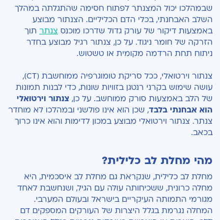
שבמהלכו יכול המצנתר לפתוח חסימה שהתגלתה במהלך
השלב האבחנתי, בכלי הדם הכליליים. הצנתור מבוצע
באמצעות דיקור של עורק גדול שדרכו מוכנס
צנתר
תוך
הזרקה של חומר ניגוד. על כן, צנתור רגיל מבוצע בחדר
ניתוח תחת הרדמה מקומית או טשטוש.
צנתור וירטואלי, ככל סריקת טומוגרפיה ממוחשבת (CT),
עושה שימוש בקרני רנטגן בזוויות שונות, כדי לבנות תמונות
של הלב באמצעות סורק ממוחשב. על כן,
צנתור וירטואלי
הוא אבחנתי בלבד
, שכן הוא אינו פולשני ובמהלכו לא מוחדר
צנתר. צנתור וירטואלי מבוצע במכון לדימות והוא אינו כרוך
בכאב.
מהי מחלת לב כלילית?
מחלת לב כלילית, שנקראת גם מחלת לב איסכמית, היא
מחלה כרונית, ששכיחותה עולה עם הגיל, ושנחשבת לאחד
מגורמי התמותה העיקריים בישראל ובעולם המערבי.
המחלה נגרמת בגלל היצרות של העורקים המספקים דם