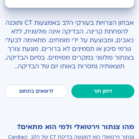
מהו צנתור וירטואלי ולמי הוא מתאים?
אבחון הצרויות בעורקי הלב באמצעות CT ותוכנה
מה ההבדל בין צנתור וירטואלי לצנתור פולשני?
להפחתת קרינה. הבדיקה אינה פולשנית, ללא
כאבים, ומבוצעת על ידי מומחים. מתאימה לבעלי
מהי מחלת לב כלילית?
גורמי סיכון או תסמינים לא ברורים. מונעת צורך
למחלת לב כלילית ישנם גורמי סיכון רבים:
בצנתור פולשני במקרים מסוימים. בסיום הבדיקה,
תוצאותיה נמסרות באותו יום של הבדיקה..
מי ומתי צריך לבצע צנתור וירטואלי?
כיצד מתבצע צנתור וירטואלי
זימון תור
לרופאים בתחום
איזה מידע מתקבל בצנתור וירטואלי?
למי הבדיקה אינה מתאימה?
מהם יתרונות הבדיקה?
מהו צנתור וירטואלי ולמי הוא מתאים?
צנתור וירטואלי הוא למעשה בדיקת CT של הלב (Cardiac