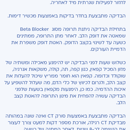
לחזור לפעילות שגרתית מיד לאחריה.
הבדיקה מתבצעת בחדר בדיקות באמצעות מכשיר דימות.
בתחילת הבדיקה ניתנת תרופה מסוג Beta Blocker
שמאטה את דופק הלב. לאחר מתן התרופה, ממתינים
כשעה עד לשינוי בקצב הדופק. האטת דופק משפרת את
הדמיית העורקים.
כשלוש שעות לפני הבדיקה יש להימנע מאכילה ומשתיה של
מזון המכיל קפאין, כגון קפה, תה, קולה, משקאות אנרגיה,
שוקולד וכדומה. קפאין הוא חומר ממריץ שיכול להעלות את
קצב הלב, ולגרום לכיווץ של כלי הדם, מה שעלול להשפיע על
איכות ההדמיה. כמו כן, הימנעות מקפאין בשעות שלפני
הבדיקה עשויה להפחית את מינון התרופה להאטת קצב
הלב.
הבדיקה מתבצעת באמצעות סורק CT ואינה שונה במהותה
מבדיקת CT רגילה, אורכת מספר דקות למעט צורך לעצור
את הנשימה לכ-8 שניות. לאחר המתנה של כשעה