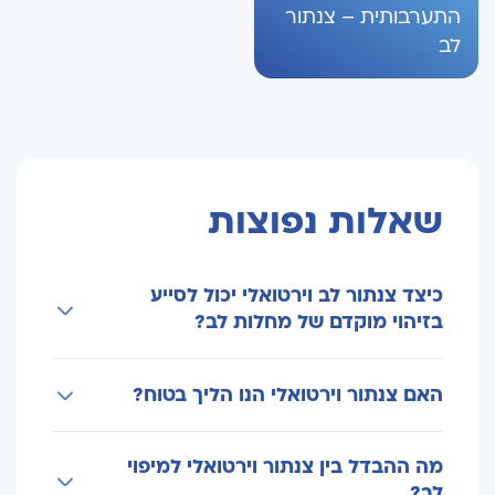
התערבותית – צנתור
לב
שאלות נפוצות
כיצד צנתור לב וירטואלי יכול לסייע
בזיהוי מוקדם של מחלות לב?
צנתור לב וירטואלי (CT קורונרי) הוא אחת הבדיקות
האם צנתור וירטואלי הנו הליך בטוח?
המדויקות ביותר להערכת מצב העורקים הכליליים.
הבדיקה מאפשרת לראות באופן ישיר האם קיימים
להבדיל מצנתור פולשני, הכרוך באשפוז ובהרדמה
שינויים מוקדמים בדפנות העורקים – כגון
מה ההבדל בין צנתור וירטואלי למיפוי
או טשטוש, בבדיקה וירטואלית לא קיים סיכון.
הצטברות רבדים טרשתיים או התחלה של
לב?