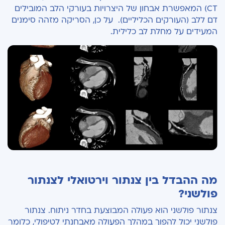
CT) המאפשרת אבחון של היצרויות בעורקי הלב המובילים
דם ללב (העורקים הכליליים). על כן, הסריקה מזהה סימנים
המעידים על מחלת לב כלילית.
מה ההבדל בין צנתור וירטואלי לצנתור
פולשני?
צנתור פולשני הוא פעולה המבוצעת בחדר ניתוח. צנתור
פולשני יכול להפוך במהלך הפעולה מאבחנתי לטיפולי, כלומר