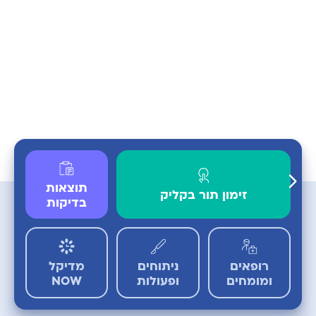
תוצאות
זימון תור בקליק
כון
בדיקות
MR
רופאים
ניתוחים
מדיקל
תקדם
ומומחים
ופעולות
NOW
שור