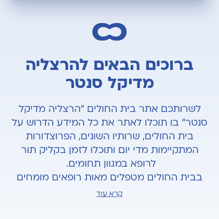
יש,
חון
ויק
ורים
נים
ברי
ברוכים הבאים להרצליה
פות
ולים
מדיקל סנטר
ביטוחים
תאם
סדר
לשרותכם אתר בית החולים "הרצליה מדיקל
סנטר" בו תוכלו לאתר את כל המידע הדרוש על
בית החולים, שרותיו השונים, הפרוצדורות
המתקיימות מדי יום ותוכלו לזמן בקליק תור
לרופא במגוון תחומים.
בבית החולים מטפלים מאות רופאים מומחים
מהבכירים בישראל העושים שימוש בטכנולוגיות
קרא עוד
מתקדמות לשם מתן הטיפול המיטבי המותאם
אישית לצרכיך.