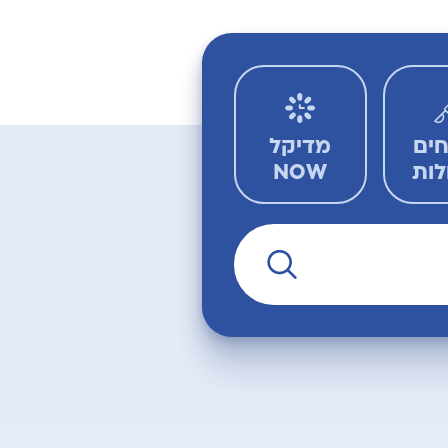
חים
מדיקל
לות
NOW