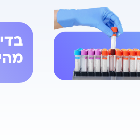
בדי
מהי