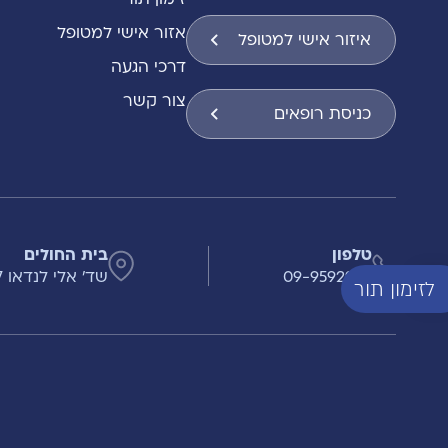
אזור אישי למטופל
איזור אישי למטופל
דרכי הגעה
צור קשר
כניסת רופאים
טלפון
בית החולים
09-9592999
שד' אלי לנדאו 7 , הרצליה
לזימון תור