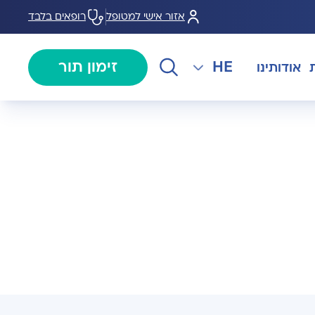
אזור אישי למטופל
רופאים בלבד
HE
זימון תור
אודותינו
EN
צנתורים
מרכז המוז MOHS
The International Department
RU
ל במחלות
צרו קשר
קרדיולוגיה
מרפאת טרום ניתוח
AR
ולוגיה)
מכון EMG
רפואת כאב
 בערמונית
רדיולוגיה
בנק הזרע ותרומת ביצית B-
גיה רובוטית
MOM