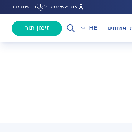
אזור אישי למטופל
רופאים בלבד
HE
זימון תור
אודותינו
EN
צנתורים
מרכז המוז MOHS
The International Department
RU
ל במחלות
צרו קשר
קרדיולוגיה
מרפאת טרום ניתוח
AR
ולוגיה)
מכון EMG
רפואת כאב
 בערמונית
רדיולוגיה
בנק הזרע ותרומת ביצית B-
גיה רובוטית
MOM